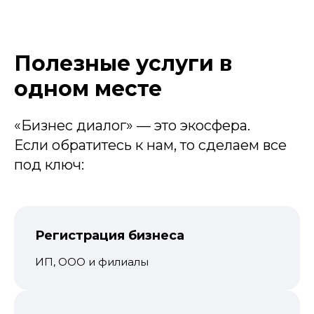
Зарегистрируем ваш бизнес
бесплатно — даже при 50
учредителях!
Получите подарок
Полезные услуги в
3190 РБ на счёт
и оплатите ими
одном месте
ЭЦП для регистрации. Всё это —
при условии открытия счёта в
банке-партнёре.
«Бизнес диалог» — это экосфера.
Если обратитесь к нам, то сделаем все
под ключ:
Зарегистрировать ИП
Зарегистрировать ООО
Регистрация бизнеса
ИП, ООО и филиалы