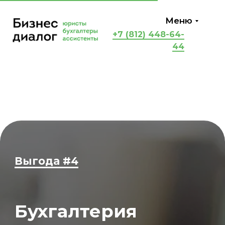
Меню
+7 (812) 448-64-
44
Выгода #4
Бухгалтерия
организации с
бесплатной арендой
сервера и «1С»