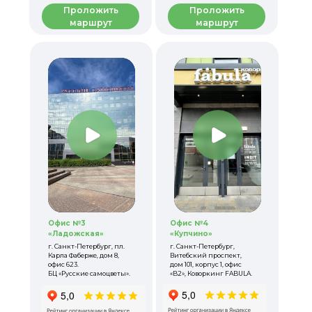
Проложить
Проложить
маршрут
маршрут
Офис №3
Офис №4
«Ладожская»
«Купчино»
г. Санкт-Петербург, пл.
г. Санкт-Петербург,
Карла Фаберже, дом 8,
Витебский проспект,
офис 623.
дом 101, корпус 1, офис
БЦ «Русские самоцветы».
«B2», Коворкинг FABULA.