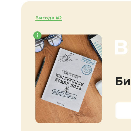
Выгода #2
В
Би