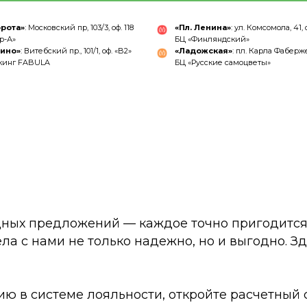
орота»
: Московский пр, 103/3, оф. 118
«Пл. Ленина»
: ул. Комсомола, 41, о
р-А»
БЦ «Финляндский»
чино»
: Витебский пр., 101/1, оф. «B2»
«Ладожская»
: пл. Карла Фаберже,
кинг FABULA
БЦ «Русские самоцветы»
дных предложений — каждое точно пригодится 
ела с нами не только надежно, но и выгодно. З
ию в системе лояльности, откройте расчетный 