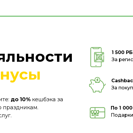
яльности
1 5 00
РБ
За реги
нусы
Cashbac
За поку
ите:
до 10%
кешбэка за
 праздникам.
По 1 00
луг.
Подарки