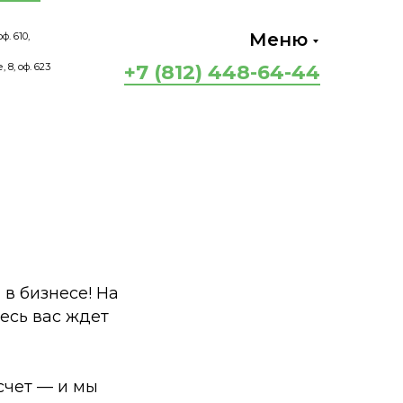
Меню
ф. 610,
 8, оф. 623
+7 (812) 448-64-44
в бизнесе! На
десь вас ждет
счет — и мы